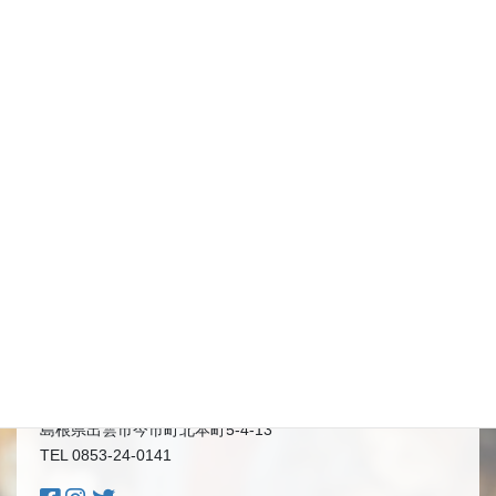
理と、心のこもったおもてなしとで、地域のみなさまの幸
せに貢献します。
「ワクワクと感動の提供」このミッションと、お客様・ス
タッフ・パートナー。
モッチモパスタに携わる全ての人々の笑顔にあふれる空間
作りの実現のため、ひとりひとりがベストを尽くし、互い
に協力し合い、日々成長し続けます。
モッチモパスタ 出雲店
〒693-0002
島根県出雲市今市町北本町5-4-13
TEL 0853-24-0141